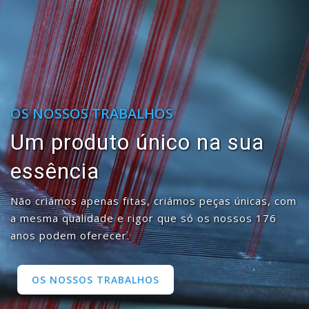
VISITE-NOS
Agora já pode visitar a Loja
da Fábrica
Venha conhecer o showroom do autentico museu das
fitas e deixe-se deslumbrar.
CONTACTOS